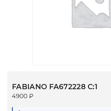
FABIANO FA672228 C:1
4900
₽
В наличии
в 9 салонах Иркутска и Шелехова |
Дост
МОНОКЛЬ САЙТ
3–5 дней |
Промокод
— скидка 10%
В КОРЗИНУ