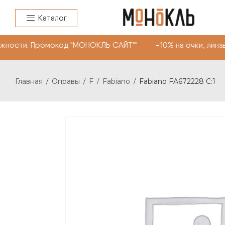
Каталог
жности. Промокод "МОНОКЛЬ САЙТ"" -10% на очки, линзы
Главная
Оправы
F
Fabiano
Fabiano FA672228 C:1
/
/
/
/