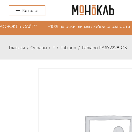
Каталог
МОНОКЛЬ САЙТ"" -10% на очки, линзы любой сложности. 
Главная
Оправы
F
Fabiano
Fabiano FA672228 C:3
/
/
/
/