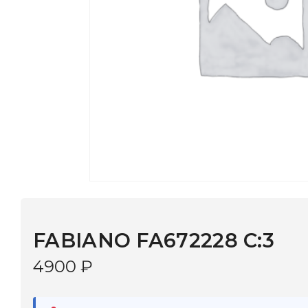
FABIANO FA672228 C:3
4900
₽
В наличии
в 9 салонах Иркутска и Шелехова |
Дост
МОНОКЛЬ САЙТ
3–5 дней |
Промокод
— скидка 10%