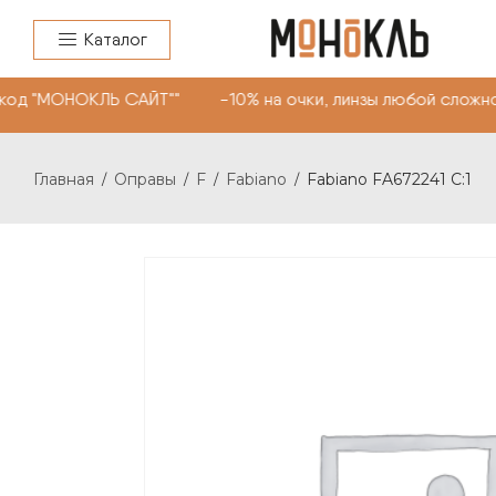
Каталог
од "МОНОКЛЬ САЙТ"" -10% на очки, линзы любой сложнос
Главная
Оправы
F
Fabiano
Fabiano FA672241 C:1
/
/
/
/