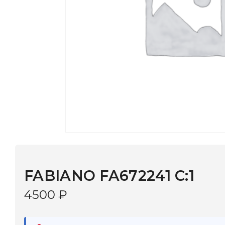
FABIANO FA672241 C:1
4500
₽
В наличии
в 9 салонах Иркутска и Шелехова |
Дост
МОНОКЛЬ САЙТ
3–5 дней |
Промокод
— скидка 10%