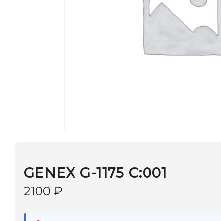
GENEX G-1175 C:001
2100
₽
В наличии
в 9 салонах Иркутска и Шелехова |
Дост
МОНОКЛЬ САЙТ
3–5 дней |
Промокод
— скидка 10%