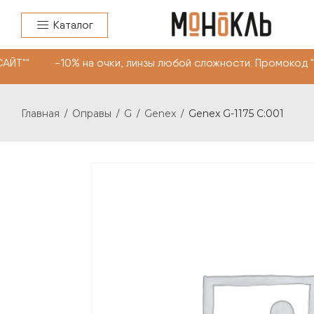
Каталог
АЙТ"" -10% на очки, линзы любой сложности. Промокод 
Главная
Оправы
G
Genex
Genex G-1175 C:001
/
/
/
/