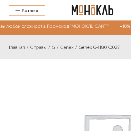
Каталог
ы любой сложности. Промокод "МОНОКЛЬ САЙТ"" -10% на 
Главная
Оправы
G
Genex
Genex G-1180 C:027
/
/
/
/