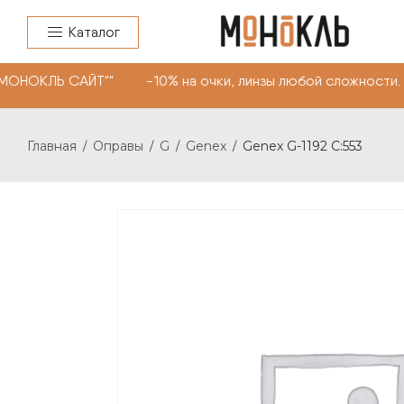
Каталог
"МОНОКЛЬ САЙТ"" -10% на очки, линзы любой сложности.
Главная
Оправы
G
Genex
Genex G-1192 C:553
/
/
/
/