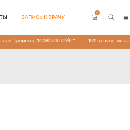
0
КТЫ
ЗАПИСЬ К ВРАЧУ
омокод "МОНОКЛЬ САЙТ"" -10% на очки, линзы любой сло