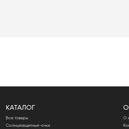
КАТАЛОГ
О
Все товары
О 
Cолнцезащитные-очки
Ко