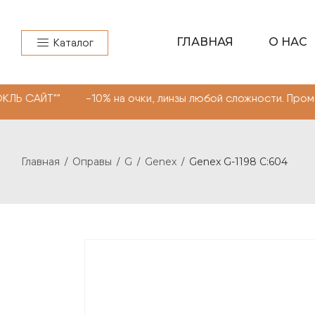
ГЛАВНАЯ
О НАС
Каталог
" -10% на очки, линзы любой сложности. Промокод "МО
Главная
Оправы
G
Genex
Genex G-1198 C:604
/
/
/
/