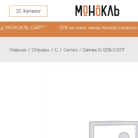
Каталог
д "МОНОКЛЬ САЙТ"" -10% на очки, линзы любой сложност
Главная
Оправы
G
Genex
Genex G-1216 C:017
/
/
/
/