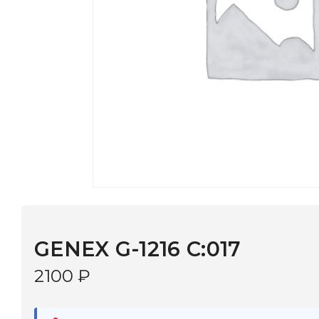
GENEX G-1216 C:017
2100
₽
В наличии
в 9 салонах Иркутска и Шелехова |
Дост
МОНОКЛЬ САЙТ
3–5 дней |
Промокод
— скидка 10%