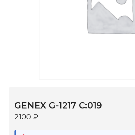
GENEX G-1217 C:019
2100
₽
В наличии
в 9 салонах Иркутска и Шелехова |
Дост
МОНОКЛЬ САЙТ
3–5 дней |
Промокод
— скидка 10%