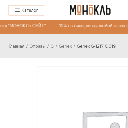
Каталог
од "МОНОКЛЬ САЙТ"" -10% на очки, линзы любой сложнос
Главная
Оправы
G
Genex
Genex G-1217 C:019
/
/
/
/