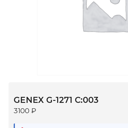
GENEX G-1271 C:003
3100
₽
В наличии
в 9 салонах Иркутска и Шелехова |
Дост
МОНОКЛЬ САЙТ
3–5 дней |
Промокод
— скидка 10%