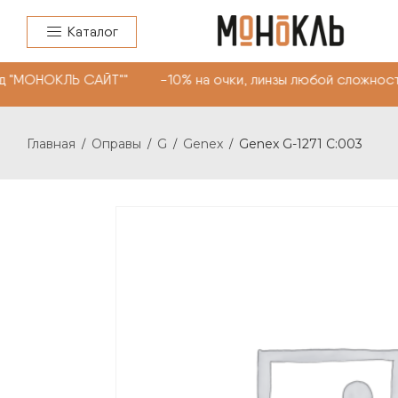
Каталог
 "МОНОКЛЬ САЙТ"" -10% на очки, линзы любой сложности
Главная
Оправы
G
Genex
Genex G-1271 C:003
/
/
/
/