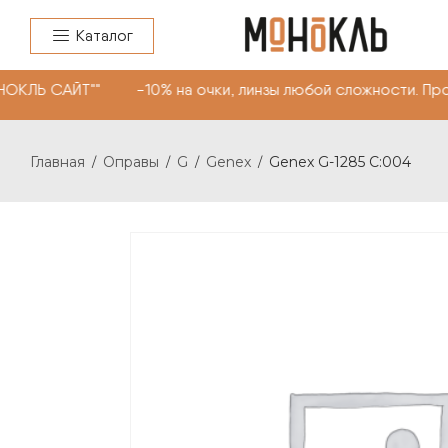
Каталог
НОКЛЬ САЙТ"" -10% на очки, линзы любой сложности. Пр
Главная
Оправы
G
Genex
Genex G-1285 C:004
/
/
/
/