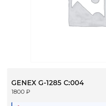
GENEX G-1285 C:004
1800
₽
В наличии
в 9 салонах Иркутска и Шелехова |
Дост
МОНОКЛЬ САЙТ
3–5 дней |
Промокод
— скидка 10%