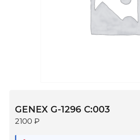
GENEX G-1296 C:003
2100
₽
В наличии
в 9 салонах Иркутска и Шелехова |
Дост
МОНОКЛЬ САЙТ
3–5 дней |
Промокод
— скидка 10%