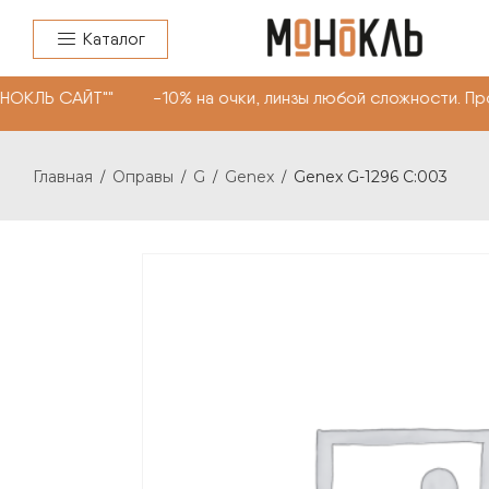
Каталог
НОКЛЬ САЙТ"" -10% на очки, линзы любой сложности. Пр
Главная
Оправы
G
Genex
Genex G-1296 C:003
/
/
/
/