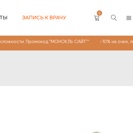
0
КТЫ
ЗАПИСЬ К ВРАЧУ
ости. Промокод "МОНОКЛЬ САЙТ"" -10% на очки, линзы л