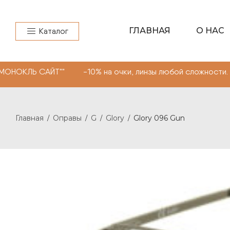
ГЛАВНАЯ
О НАС
Каталог
ЛЬ САЙТ"" -10% на очки, линзы любой сложности. Пром
Главная
Оправы
G
Glory
Glory 096 Gun
/
/
/
/