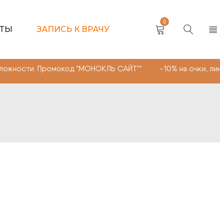
0
КТЫ
ЗАПИСЬ К ВРАЧУ
ти. Промокод "МОНОКЛЬ САЙТ"" -10% на очки, линзы люб