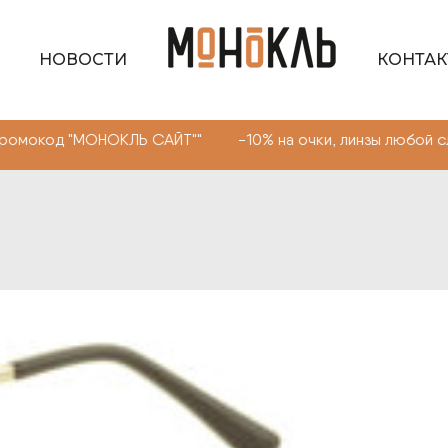
НОВОСТИ
КОНТА
од "МОНОКЛЬ САЙТ"" -10% на очки, линзы любой сложнос