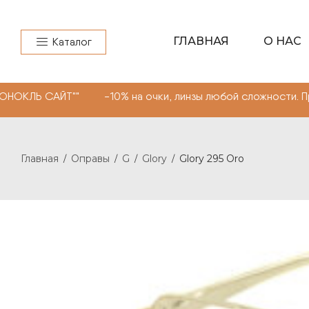
ГЛАВНАЯ
О НАС
Каталог
Ь САЙТ"" -10% на очки, линзы любой сложности. Промок
Главная
Оправы
G
Glory
Glory 295 Oro
/
/
/
/