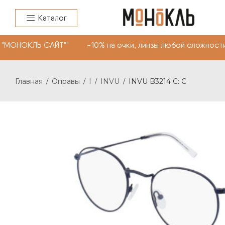
Каталог
 "МОНОКЛЬ САЙТ"" -10% на очки, линзы любой сложности
Главная
Оправы
I
INVU
INVU B3214 C: C
/
/
/
/