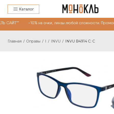
Каталог
ЛЬ САЙТ"" -10% на очки, линзы любой сложности. Промо
Главная
Оправы
I
INVU
INVU B4914 C: C
/
/
/
/