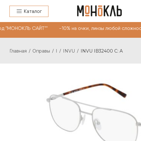
Каталог
од "МОНОКЛЬ САЙТ"" -10% на очки, линзы любой сложнос
Главная
Оправы
I
INVU
INVU IB32400 C: A
/
/
/
/