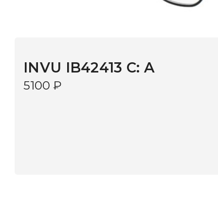
INVU IB42413 C: A
5100
₽