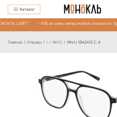
Каталог
ОНОКЛЬ САЙТ"" -10% на очки, линзы любой сложности. П
Главная
Оправы
I
INVU
INVU IB42413 C: A
/
/
/
/