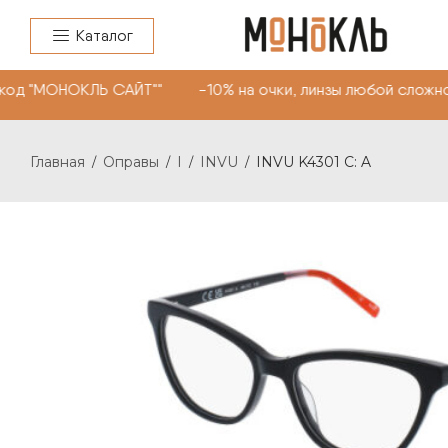
Каталог
код "МОНОКЛЬ САЙТ"" -10% на очки, линзы любой сложно
Главная
Оправы
I
INVU
INVU K4301 C: A
/
/
/
/