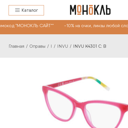
Каталог
мокод "МОНОКЛЬ САЙТ"" -10% на очки, линзы любой слож
Главная
Оправы
I
INVU
INVU K4301 C: B
/
/
/
/