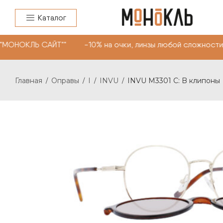
Каталог
 "МОНОКЛЬ САЙТ"" -10% на очки, линзы любой сложности
Главная
Оправы
I
INVU
INVU M3301 C: B клипоны
/
/
/
/