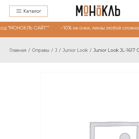
Каталог
код "МОНОКЛЬ САЙТ"" -10% на очки, линзы любой сложно
Главная
Оправы
J
Junior Look
Junior Look JL-1617 
/
/
/
/