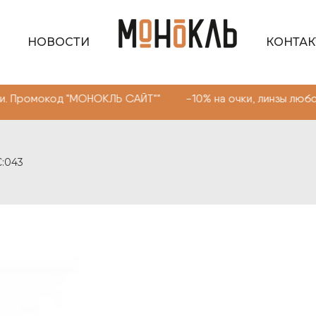
НОВОСТИ
КОНТА
мокод "МОНОКЛЬ САЙТ"" -10% на очки, линзы любой слож
C:043