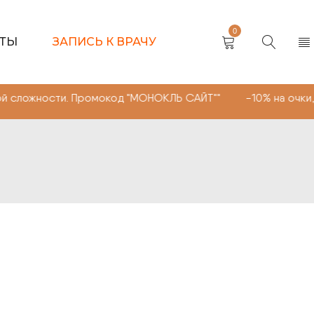
0
КТЫ
ЗАПИСЬ К ВРАЧУ
ности. Промокод "МОНОКЛЬ САЙТ"" -10% на очки, линзы 