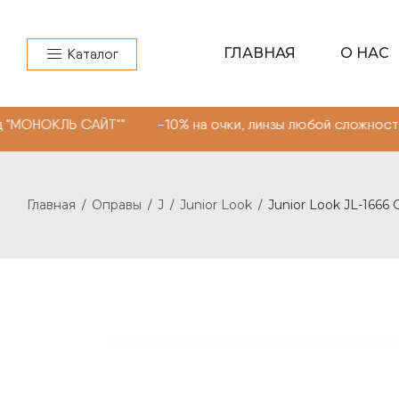
ГЛАВНАЯ
О НАС
Каталог
ОКЛЬ САЙТ"" -10% на очки, линзы любой сложности. Про
Главная
Оправы
J
Junior Look
Junior Look JL-1666 
/
/
/
/