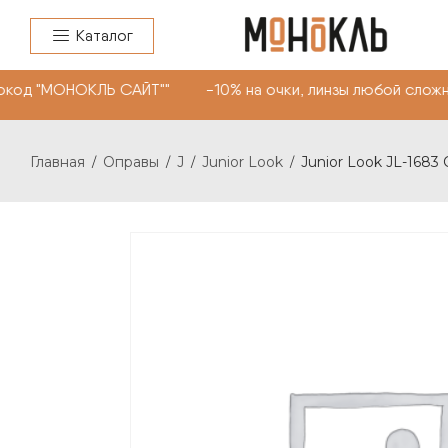
Каталог
код "МОНОКЛЬ САЙТ"" -10% на очки, линзы любой сложно
Главная
Оправы
J
Junior Look
Junior Look JL-1683 
/
/
/
/