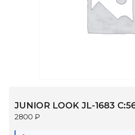
JUNIOR LOOK JL-1683 C:568
2800
₽
В наличии
в 9 салонах Иркутска и Шелехова |
Дост
МОНОКЛЬ САЙТ
3–5 дней |
Промокод
— скидка 10%