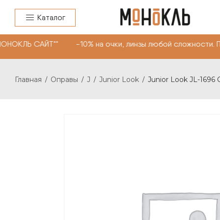
Каталог
МОНОКЛЬ САЙТ"" -10% на очки, линзы любой сложности. 
Главная
Оправы
J
Junior Look
Junior Look JL-1696 
/
/
/
/