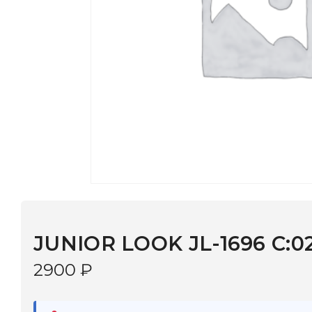
JUNIOR LOOK JL-1696 C:020
2900
₽
В наличии
в 9 салонах Иркутска и Шелехова |
Дост
МОНОКЛЬ САЙТ
3–5 дней |
Промокод
— скидка 10%