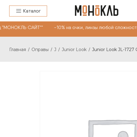
Каталог
 "МОНОКЛЬ САЙТ"" -10% на очки, линзы любой сложности
Главная
Оправы
J
Junior Look
Junior Look JL-1727 
/
/
/
/