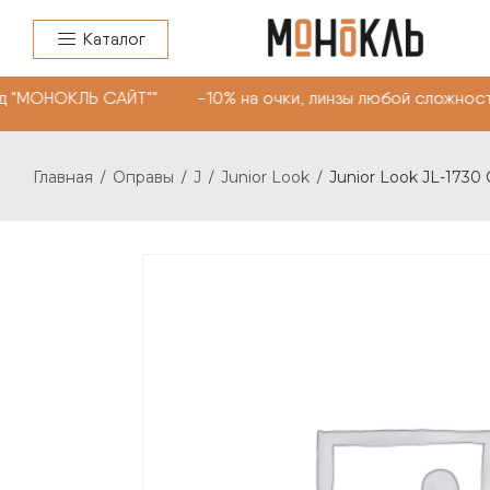
Каталог
д "МОНОКЛЬ САЙТ"" -10% на очки, линзы любой сложност
Главная
Оправы
J
Junior Look
Junior Look JL-1730 
/
/
/
/