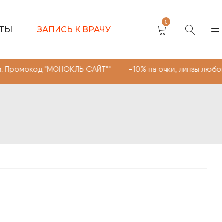
0
КТЫ
ЗАПИСЬ К ВРАЧУ
д "МОНОКЛЬ САЙТ"" -10% на очки, линзы любой сложност