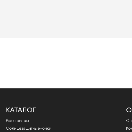
КАТАЛОГ
О
Все товары
О 
Cолнцезащитные-очки
Ко