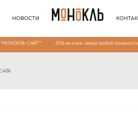
НОВОСТИ
КОНТА
 САЙТ"" -10% на очки, линзы любой сложности. Промоко
C:436