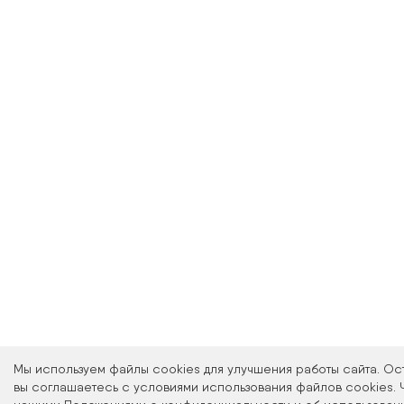
Оптика Мон
лицензированн
кабинета, где 
офтальмологи
образо
Мы используем файлы cookies для улучшения работы сайта. Ос
Запись на про
вы соглашаетесь с условиями использования файлов cookies. 
ссы