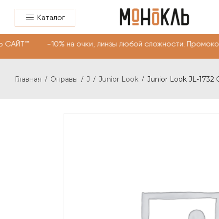
Каталог
 САЙТ"" -10% на очки, линзы любой сложности. Промоко
Главная
Оправы
J
Junior Look
Junior Look JL-1732 
/
/
/
/