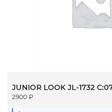
JUNIOR LOOK JL-1732 C:078
2900
₽
В наличии
в 9 салонах Иркутска и Шелехова |
Дост
МОНОКЛЬ САЙТ
3–5 дней |
Промокод
— скидка 10%