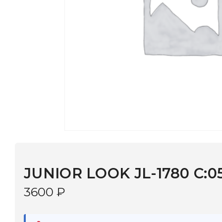
JUNIOR LOOK JL-1780 C:050
3600
₽
В наличии
в 9 салонах Иркутска и Шелехова |
Дост
МОНОКЛЬ САЙТ
3–5 дней |
Промокод
— скидка 10%