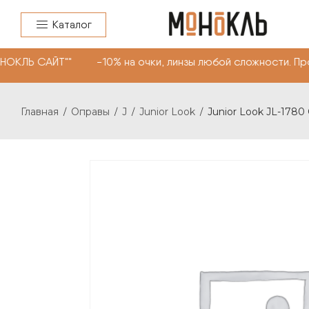
Каталог
НОКЛЬ САЙТ"" -10% на очки, линзы любой сложности. Пр
Главная
Оправы
J
Junior Look
Junior Look JL-1780
/
/
/
/