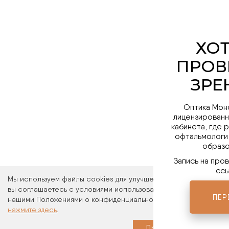
Оптика Мон
лицензированн
кабинета, где 
офтальмологи
образо
Запись на про
ссы
Мы используем файлы cookies для улучшения работы сайта. Ос
вы соглашаетесь с условиями использования файлов cookies. 
ПЕР
нашими Положениями о конфиденциальности и об использовани
нажмите здесь
.
Мы в 
Принимаю