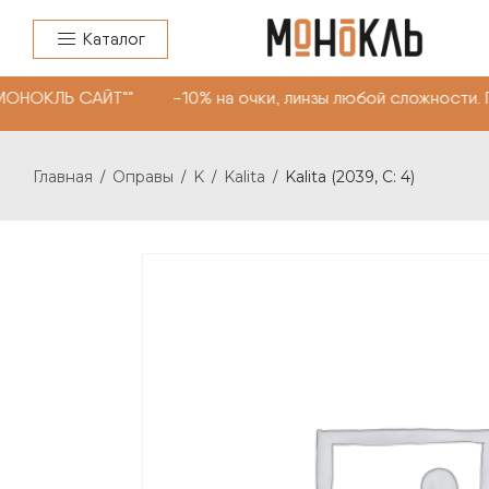
Каталог
НОКЛЬ САЙТ"" -10% на очки, линзы любой сложности. П
Главная
Оправы
K
Kalita
Kalita (2039, С: 4)
/
/
/
/