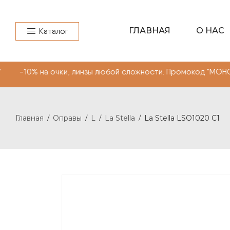
ГЛАВНАЯ
О НАС
Каталог
чки, линзы любой сложности. Промокод "МОНОКЛЬ САЙТ""
Главная
Оправы
L
La Stella
La Stella LSO1020 C1
/
/
/
/