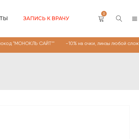
0
КТЫ
ЗАПИСЬ К ВРАЧУ
КЛЬ САЙТ"" -10% на очки, линзы любой сложности. Пром