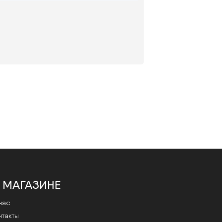
Оптика Монокль имеет 2
лицензированных медицинских
кабинета, где работают врачи-
офтальмологи с медицинским
 МАГАЗИНЕ
образованием.
Запись на проверку зрения по
нас
ссылке.
нтакты