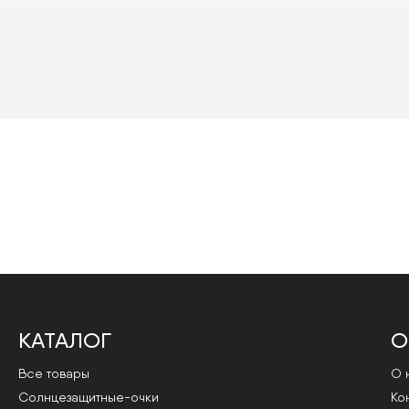
КАТАЛОГ
О
Все товары
О 
Cолнцезащитные-очки
Ко