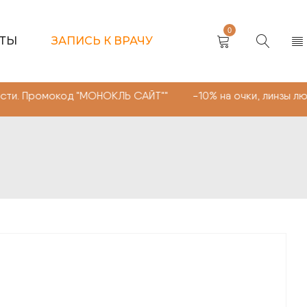
0
КТЫ
ЗАПИСЬ К ВРАЧУ
окод "МОНОКЛЬ САЙТ"" -10% на очки, линзы любой сложн