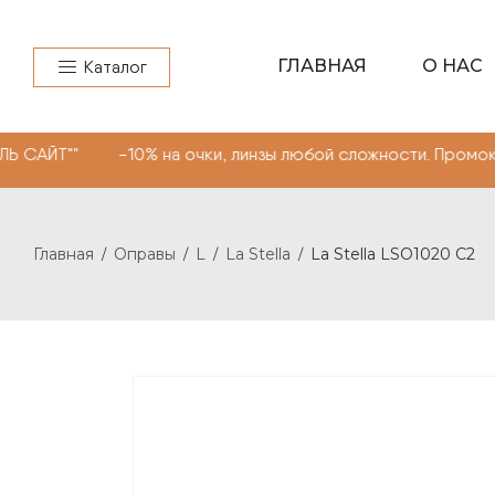
ГЛАВНАЯ
О НАС
Каталог
 -10% на очки, линзы любой сложности. Промокод "МОНО
Главная
Оправы
L
La Stella
La Stella LSO1020 C2
/
/
/
/