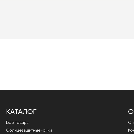
КАТАЛОГ
О
Все товары
О 
Cолнцезащитные-очки
Ко