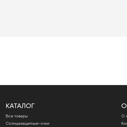
КАТАЛОГ
О
Все товары
О 
Cолнцезащитные-очки
Ко