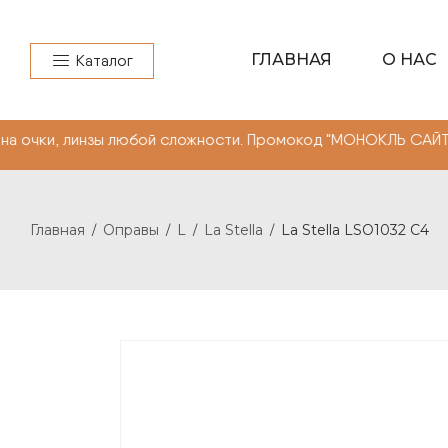
ГЛАВНАЯ
О НАС
Каталог
нзы любой сложности. Промокод "МОНОКЛЬ САЙТ"" -10% н
Главная
Оправы
L
La Stella
La Stella LSO1032 C4
/
/
/
/