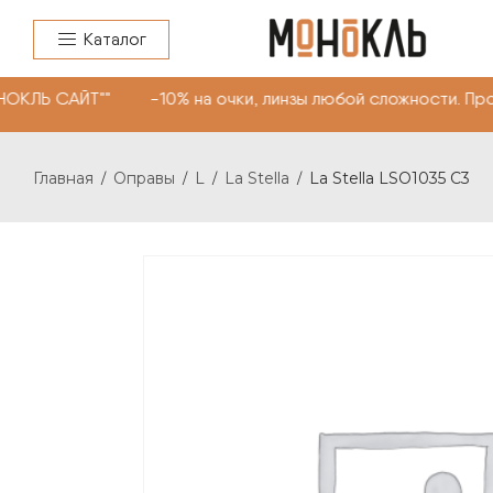
Каталог
НОКЛЬ САЙТ"" -10% на очки, линзы любой сложности. Пр
Главная
Оправы
L
La Stella
La Stella LSO1035 C3
/
/
/
/