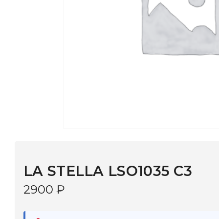
LA STELLA LSO1035 C3
2900
₽
В наличии
в 9 салонах Иркутска и Шелехова |
Дост
МОНОКЛЬ САЙТ
3–5 дней |
Промокод
— скидка 10%