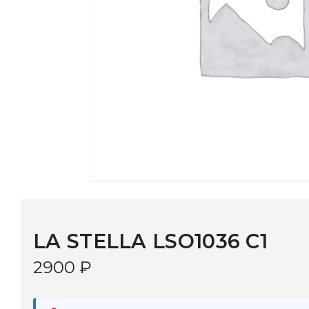
LA STELLA LSO1036 C1
2900
₽
В наличии
в 9 салонах Иркутска и Шелехова |
Дост
МОНОКЛЬ САЙТ
3–5 дней |
Промокод
— скидка 10%