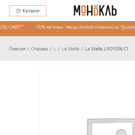
Каталог
ЛЬ САЙТ"" -10% на очки, линзы любой сложности. Промо
Главная
Оправы
L
La Stella
La Stella LSO1036 C1
/
/
/
/