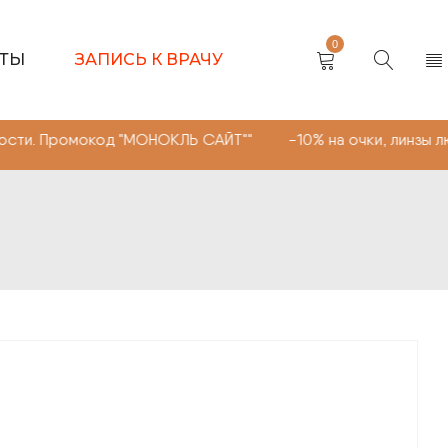
0
КТЫ
ЗАПИСЬ К ВРАЧУ
код "МОНОКЛЬ САЙТ"" -10% на очки, линзы любой сложно