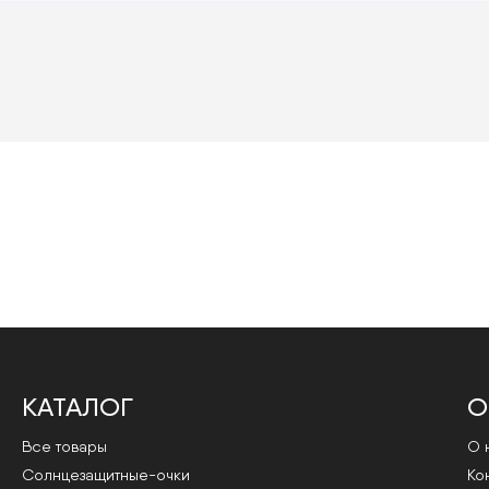
КАТАЛОГ
О
Все товары
О 
Cолнцезащитные-очки
Ко