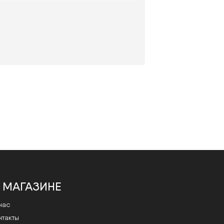
Оптика Монокль имеет 2
лицензированных медицинских
кабинета, где работают врачи-
офтальмологи с медицинским
 МАГАЗИНЕ
образованием.
Запись на проверку зрения по
нас
ссылке.
нтакты