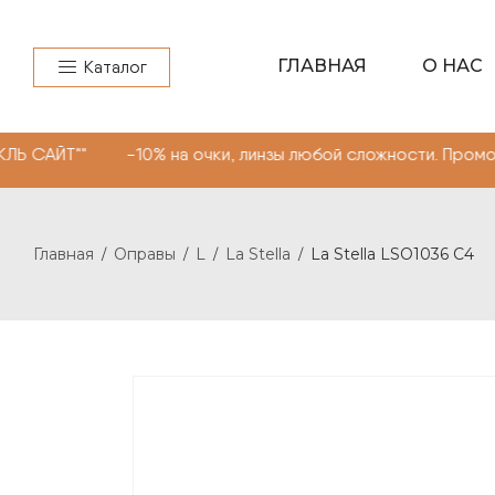
ГЛАВНАЯ
О НАС
Каталог
-10% на очки, линзы любой сложности. Промокод "МОНОК
Главная
Оправы
L
La Stella
La Stella LSO1036 C4
/
/
/
/