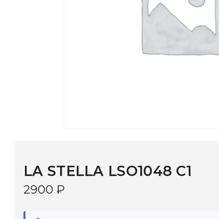
LA STELLA LSO1048 C1
2900
₽
В наличии
в 9 салонах Иркутска и Шелехова |
Дост
МОНОКЛЬ САЙТ
3–5 дней |
Промокод
— скидка 10%