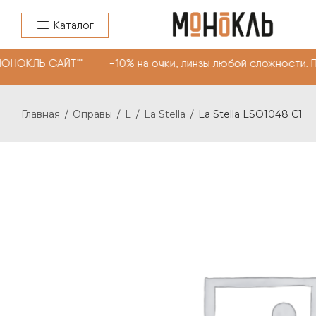
Каталог
МОНОКЛЬ САЙТ"" -10% на очки, линзы любой сложности. 
Главная
Оправы
L
La Stella
La Stella LSO1048 C1
/
/
/
/