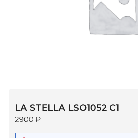
LA STELLA LSO1052 C1
2900
₽
В наличии
в 9 салонах Иркутска и Шелехова |
Дост
МОНОКЛЬ САЙТ
3–5 дней |
Промокод
— скидка 10%