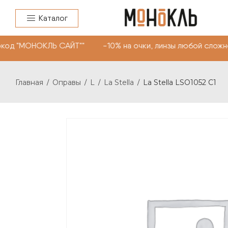
Каталог
код "МОНОКЛЬ САЙТ"" -10% на очки, линзы любой сложно
Главная
Оправы
L
La Stella
La Stella LSO1052 C1
/
/
/
/