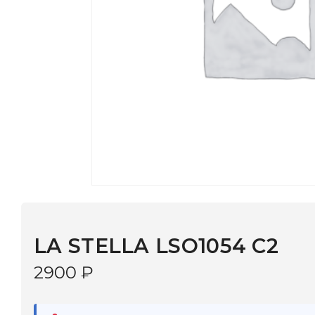
LA STELLA LSO1054 C2
2900
₽
В наличии
в 9 салонах Иркутска и Шелехова |
Дост
МОНОКЛЬ САЙТ
3–5 дней |
Промокод
— скидка 10%