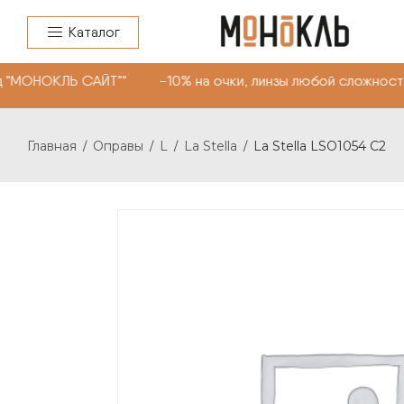
Каталог
 "МОНОКЛЬ САЙТ"" -10% на очки, линзы любой сложности
Главная
Оправы
L
La Stella
La Stella LSO1054 C2
/
/
/
/