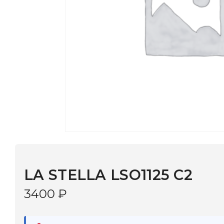
LA STELLA LSO1125 C2
3400
₽
В наличии
в 9 салонах Иркутска и Шелехова |
Дост
МОНОКЛЬ САЙТ
3–5 дней |
Промокод
— скидка 10%