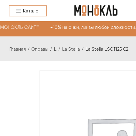
Каталог
МОНОКЛЬ САЙТ"" -10% на очки, линзы любой сложности. 
Главная
Оправы
L
La Stella
La Stella LSO1125 C2
/
/
/
/