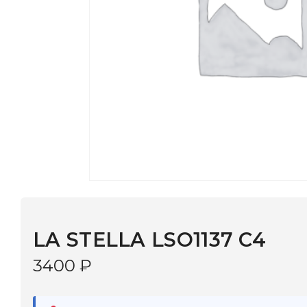
LA STELLA LSO1137 C4
3400
₽
В наличии
в 9 салонах Иркутска и Шелехова |
Дост
МОНОКЛЬ САЙТ
3–5 дней |
Промокод
— скидка 10%
В КОРЗИНУ