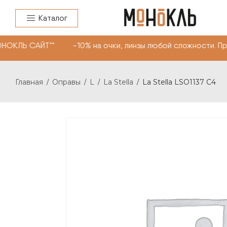
Каталог
НОКЛЬ САЙТ"" -10% на очки, линзы любой сложности. Пр
Главная
Оправы
L
La Stella
La Stella LSO1137 C4
/
/
/
/