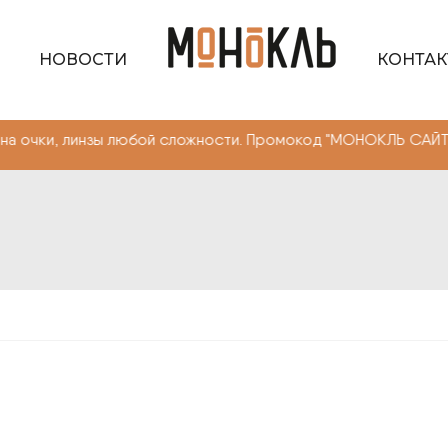
НОВОСТИ
КОНТА
нзы любой сложности. Промокод "МОНОКЛЬ САЙТ"" -10% н