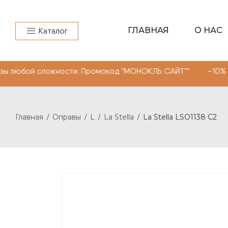
ГЛАВНАЯ
О НАС
Каталог
сложности. Промокод "МОНОКЛЬ САЙТ"" -10% на очки, ли
Главная
Оправы
L
La Stella
La Stella LSO1138 C2
/
/
/
/