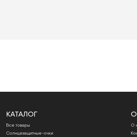
КАТАЛОГ
О
Все товары
О 
Cолнцезащитные-очки
Ко