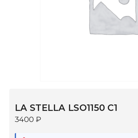
LA STELLA LSO1150 C1
3400
₽
В наличии
в 9 салонах Иркутска и Шелехова |
Дост
МОНОКЛЬ САЙТ
3–5 дней |
Промокод
— скидка 10%