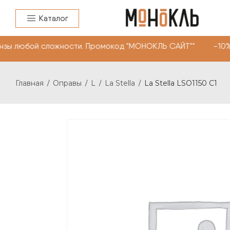
Каталог
зы любой сложности. Промокод "МОНОКЛЬ САЙТ"" -10% на
Главная
Оправы
L
La Stella
La Stella LSO1150 C1
/
/
/
/