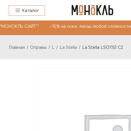
Каталог
"МОНОКЛЬ САЙТ"" -10% на очки, линзы любой сложности.
Главная
Оправы
L
La Stella
La Stella LSO1151 C2
/
/
/
/