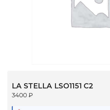
LA STELLA LSO1151 C2
3400
₽
В наличии
в 9 салонах Иркутска и Шелехова |
Дост
МОНОКЛЬ САЙТ
3–5 дней |
Промокод
— скидка 10%
В КОРЗИНУ