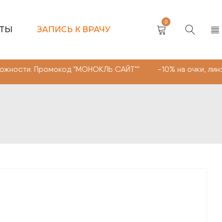
0
КТЫ
ЗАПИСЬ К ВРАЧУ
ромокод "МОНОКЛЬ САЙТ"" -10% на очки, линзы любой сл