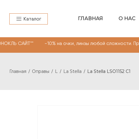
ГЛАВНАЯ
О НАС
Каталог
Т"" -10% на очки, линзы любой сложности. Промокод "М
Главная
Оправы
L
La Stella
La Stella LSO1152 C1
/
/
/
/