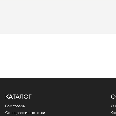
КАТАЛОГ
О
Все товары
О 
Cолнцезащитные-очки
Ко