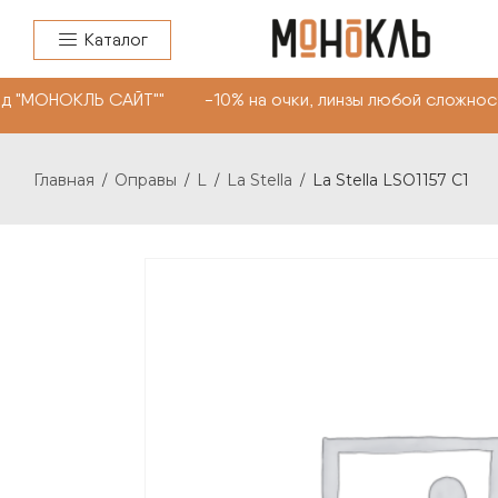
Каталог
д "МОНОКЛЬ САЙТ"" -10% на очки, линзы любой сложнос
Главная
Оправы
L
La Stella
La Stella LSO1157 C1
/
/
/
/