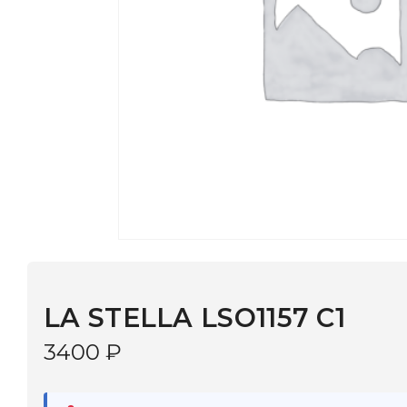
LA STELLA LSO1157 C1
3400
₽
В наличии
в 9 салонах Иркутска и Шелехова |
Дост
МОНОКЛЬ САЙТ
3–5 дней |
Промокод
— скидка 10%