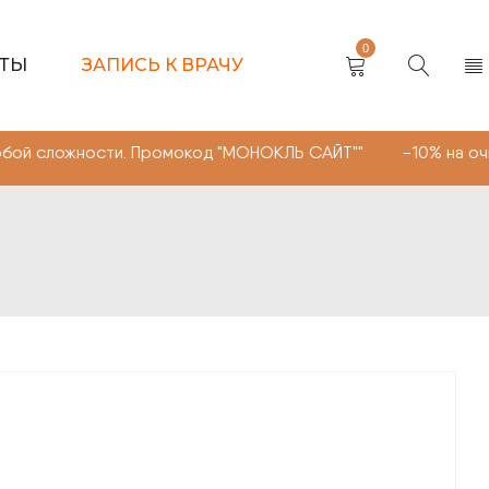
0
КТЫ
ЗАПИСЬ К ВРАЧУ
ости. Промокод "МОНОКЛЬ САЙТ"" -10% на очки, линзы л