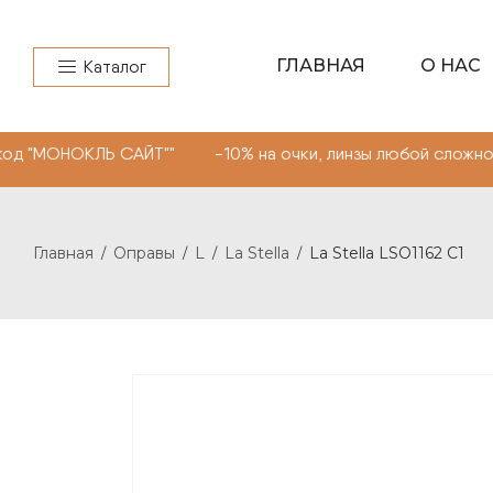
ГЛАВНАЯ
О НАС
Каталог
ЛЬ САЙТ"" -10% на очки, линзы любой сложности. Пром
Главная
Оправы
L
La Stella
La Stella LSO1162 C1
/
/
/
/