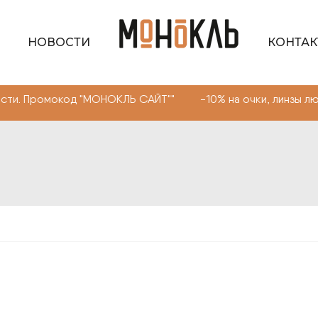
НОВОСТИ
КОНТА
окод "МОНОКЛЬ САЙТ"" -10% на очки, линзы любой сложн