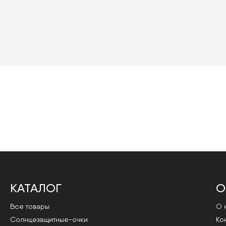
КАТАЛОГ
О
Все товары
О 
Cолнцезащитные-очки
Ко