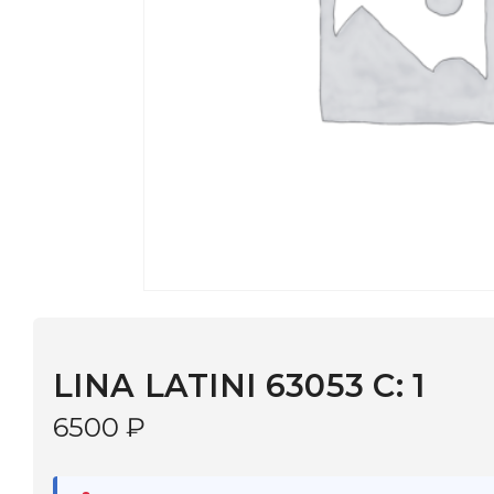
LINA LATINI 63053 C: 1
6500
₽
В наличии
в 9 салонах Иркутска и Шелехова |
Дост
МОНОКЛЬ САЙТ
3–5 дней |
Промокод
— скидка 10%