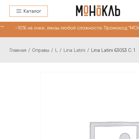
Каталог
" -10% на очки, линзы любой сложности. Промокод "МОН
Главная
Оправы
L
Lina Latini
Lina Latini 63053 C: 1
/
/
/
/