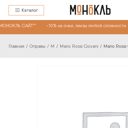
Каталог
"МОНОКЛЬ САЙТ"" -10% на очки, линзы любой сложности.
Главная
Оправы
M
Mario Rossi Giovani
Mario Rossi
/
/
/
/