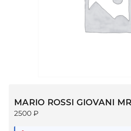
MARIO ROSSI GIOVANI MR 14-12
2500
₽
В наличии
в 9 салонах Иркутска и Шелехова |
Дост
МОНОКЛЬ САЙТ
3–5 дней |
Промокод
— скидка 10%